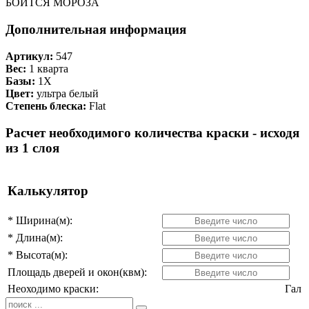
БОИТСЯ МОРОЗА
Дополнительная информация
Артикул:
547
Вес:
1 кварта
Базы:
1X
Цвет:
ультра белый
Степень блеска:
Flat
Расчет необходимого количества краски - исходя
из 1 слоя
Калькулятор
*
Ширина(м):
*
Длина(м):
*
Высота(м):
Площадь дверей и окон(квм):
Неоходимо краски:
Гал