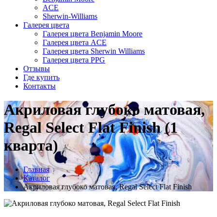
ACE
Sherwin-Williams
Галерея цвета
Галерея цвета Benjamin Moore
Галерея цвета ACE
Галерея цвета Sherwin Williams
Галерея цвета PPG
Отзывы
Где купить
Контакты
Акриловая глубоко матовая,
Regal Select Flat Finish (1
кварта)
Главная
Каталог
Акриловая глубоко матовая, Regal Select Flat Finish