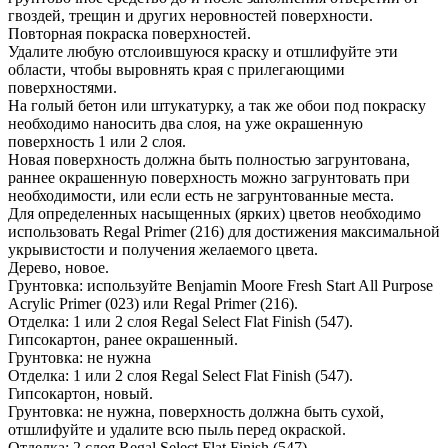
гвоздей, трещин и других неровностей поверхности.
Повторная покраска поверхностей.
Удалите любую отслоившуюся краску и отшлифуйте эти
области, чтобы выровнять края с прилегающими
поверхностями.
На голый бетон или штукатурку, а так же обои под покраску
необходимо наносить два слоя, на уже окрашенную
поверхность 1 или 2 слоя.
Новая поверхность должна быть полностью загрунтована,
раннее окрашенную поверхность можно загрунтовать при
необходимости, или если есть не загрунтованные места.
Для определенных насыщенных (ярких) цветов необходимо
использовать Regal Primer (216) для достижения максимальной
укрывистости и получения желаемого цвета.
Дерево, новое.
Грунтовка: используйте Benjamin Moore Fresh Start All Purpose
Acrylic Primer (023) или Regal Primer (216).
Отделка: 1 или 2 слоя Regal Select Flat Finish (547).
Гипсокартон, ранее окрашенный.
Грунтовка: не нужна
Отделка: 1 или 2 слоя Regal Select Flat Finish (547).
Гипсокартон, новый.
Грунтовка: не нужна, поверхность должна быть сухой,
отшлифуйте и удалите всю пыль перед окраской.
Отделка: 2 слоя Regal Select Flat Finish (547).