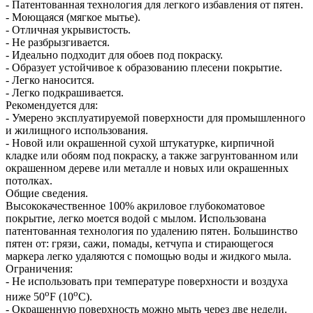
- Патентованная технология для легкого избавления от пятен.
- Моющаяся (мягкое мытье).
- Отличная укрывистость.
- Не разбрызгивается.
- Идеально подходит для обоев под покраску.
- Образует устойчивое к образованию плесени покрытие.
- Легко наносится.
- Легко подкрашивается.
Рекомендуется для:
- Умерено эксплуатируемой поверхности для промышленного
и жилищного использования.
- Новой или окрашенной сухой штукатурке, кирпичной
кладке или обоям под покраску, а также загрунтованном или
окрашенном дереве или металле и новых или окрашенных
потолках.
Общие сведения.
Высококачественное 100% акриловое глубокоматовое
покрытие, легко моется водой с мылом. Использована
патентованная технология по удалению пятен. Большинство
пятен от: грязи, сажи, помады, кетчупа и стирающегося
маркера легко удаляются с помощью воды и жидкого мыла.
Ограничения:
- Не использовать при температуре поверхности и воздуха
o
o
ниже 50
F (10
C).
- Окрашенную поверхность можно мыть через две недели.