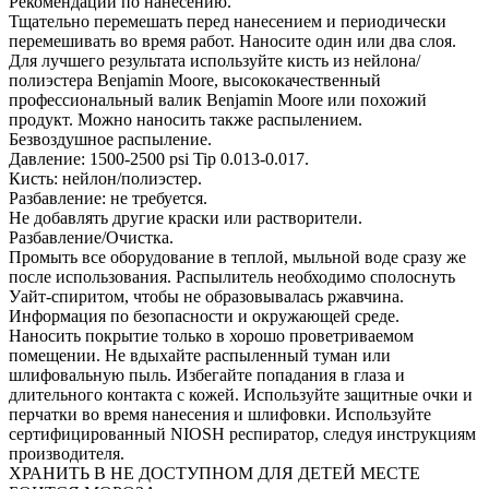
Рекомендации по нанесению.
Тщательно перемешать перед нанесением и периодически
перемешивать во время работ. Наносите один или два слоя.
Для лучшего результата используйте кисть из нейлона/
полиэстера Benjamin Moore, высококачественный
профессиональный валик Benjamin Moore или похожий
продукт. Можно наносить также распылением.
Безвоздушное распыление.
Давление: 1500-2500 psi Tip 0.013-0.017.
Кисть: нейлон/полиэстер.
Разбавление: не требуется.
Не добавлять другие краски или растворители.
Разбавление/Очистка.
Промыть все оборудование в теплой, мыльной воде сразу же
после использования. Распылитель необходимо сполоснуть
Уайт-спиритом, чтобы не образовывалась ржавчина.
Информация по безопасности и окружающей среде.
Наносить покрытие только в хорошо проветриваемом
помещении. Не вдыхайте распыленный туман или
шлифовальную пыль. Избегайте попадания в глаза и
длительного контакта с кожей. Используйте защитные очки и
перчатки во время нанесения и шлифовки. Используйте
сертифицированный NIOSH респиратор, следуя инструкциям
производителя.
ХРАНИТЬ В НЕ ДОСТУПНОМ ДЛЯ ДЕТЕЙ МЕСТЕ