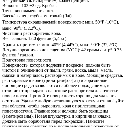
Высушивается: испарением, коалесценцией.
Вязкость: 102 ±2 ед. Кребса.
Точка воспламенения: нет.
Блеск/глянец: глубокоматовый (flat).
o
o
Температура окрашиваемой поверхности: мин. 50
F (10
C),
o
o
макс. 90
F (32,2
C).
Чистящий растворитель: вода.
Вес галлона: 12,0 фунтов (5,4 кг).
o
o
o
o
Хранить при темп.: мин. 40
F (4,44
C), макс. 90
F (32,2
C).
Летучие органические вещества (VOC): 42 грамм /литр* 0.35
фунтов / галлон.
Подготовка поверхности.
Поверхность, которая подлежит покраске, должна быть
чистой и очищенной от пыли, грязи, воска, мыла, масла,
смазки и материалов, растворимых в воде. Моющие средства,
растворимые в воде (тринатрийфосфат) и абразивные
чистящие средства являются наиболее подходящими, в
отличие от препаратов на основе растворителя для очистки
поверхности. Промойте поверхность хорошо для удаления
остатков. Удалите любую отслоившуюся краску и отшлифуйте
эти области, чтобы выровнять края с прилегающими
поверхностями. Гладкие зоны должны быть зачищены
(заматированы). Новая штукатурка и кирпичная кладка
должна быть обработана перед покраской. Нанесите
грунтовочное средство до и после заполнения отверстий от