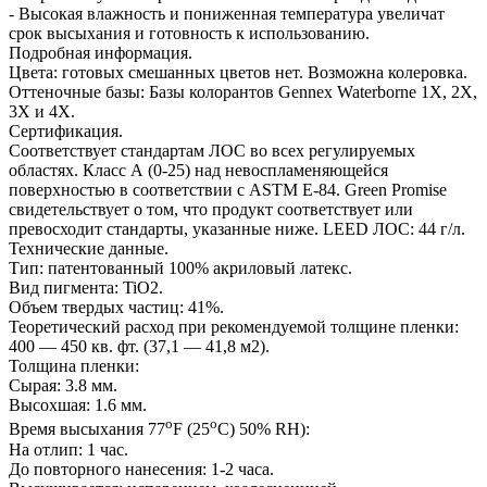
- Высокая влажность и пониженная температура увеличат
срок высыхания и готовность к использованию.
Подробная информация.
Цвета: готовых смешанных цветов нет. Возможна колеровка.
Оттеночные базы: Базы колорантов Gennex Waterborne 1Х, 2Х,
3Х и 4Х.
Сертификация.
Соответствует стандартам ЛОС во всех регулируемых
областях. Класс А (0-25) над невоспламеняющейся
поверхностью в соответствии с ASTM E-84. Green Promise
свидетельствует о том, что продукт соответствует или
превосходит стандарты, указанные ниже. LEED ЛОС: 44 г/л.
Технические данные.
Тип: патентованный 100% акриловый латекс.
Вид пигмента: TiO2.
Объем твердых частиц: 41%.
Теоретический расход при рекомендуемой толщине пленки:
400 — 450 кв. фт. (37,1 — 41,8 м2).
Толщина пленки:
Сырая: 3.8 мм.
Высохшая: 1.6 мм.
o
o
Время высыхания 77
F (25
C) 50% RH):
На отлип: 1 час.
До повторного нанесения: 1-2 часа.